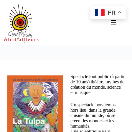
Passer
au
FR
contenu
Spectacle tout public (à partir
de 10 ans) théâtre, mythes de
création du monde, science
et musique.
Un spectacle hors temps,
hors lieu, dans la grande
cuisine du monde, où se
créent les mondes et les
humanités.
Une scientifique va y