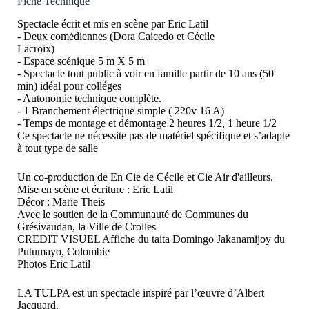
Fiche Technique
Spectacle écrit et mis en scène par Eric Latil
- Deux comédiennes (Dora Caicedo et Cécile
Lacroix)
- Espace scénique 5 m X 5 m
- Spectacle tout public à voir en famille partir de 10 ans (50
min) idéal pour colléges
- Autonomie technique complète.
- 1 Branchement électrique simple ( 220v 16 A)
- Temps de montage et démontage 2 heures 1/2, 1 heure 1/2
Ce spectacle ne nécessite pas de matériel spécifique et s’adapte
à tout type de salle
Un co-production de En Cie de Cécile et Cie Air d'ailleurs.
Mise en scène et écriture : Eric Latil
Décor : Marie Theis
Avec le soutien de la Communauté de Communes du
Grésivaudan, la Ville de Crolles
CREDIT VISUEL Affiche du taita Domingo Jakanamijoy du
Putumayo, Colombie
Photos Eric Latil
LA TULPA est un spectacle inspiré par l’œuvre d’Albert
Jacquard.