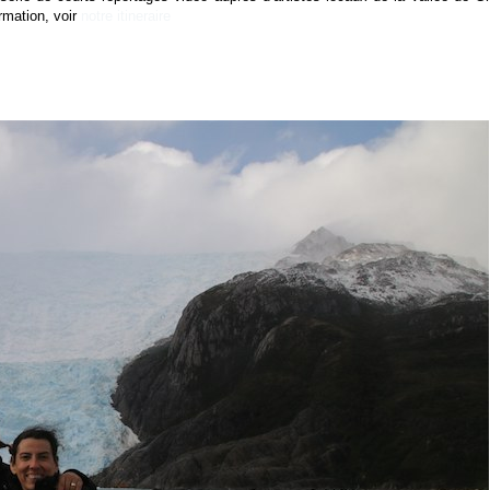
rmation, voir
notre itineraire