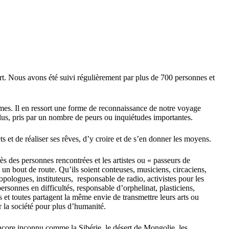
rt. Nous avons été suivi régulièrement par plus de 700 personnes et
rmes. Il en ressort une forme de reconnaissance de notre voyage
lus, pris par un nombre de peurs ou inquiétudes importantes.
s et de réaliser ses rêves, d’y croire et de s’en donner les moyens.
s des personnes rencontrées et les artistes ou « passeurs de
un bout de route. Qu’ils soient conteuses, musiciens, circaciens,
pologues, instituteurs,
responsable de radio, activistes pour les
ersonnes en difficultés, responsable d’orphelinat, plasticiens,
s et toutes partagent la même envie de transmettre leurs arts ou
er la société pour plus d’humanité.
encore inconnu comme la Sibérie, le désert de Mongolie, les