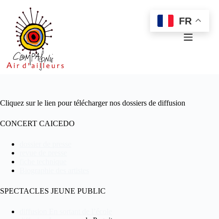
Passer
au
FR
contenu
Cliquez sur le lien pour télécharger nos dossiers de diffusion
CONCERT CAICEDO
dossier de presse
revue de presse
fiche technique
Biographie des artistes
SPECTACLES JEUNE PUBLIC
diffusion En sortant de l’école