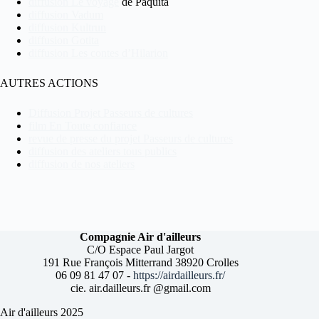
diffusion Le voyage
de Paquita
diffusion Vadum
diffusion Kultrun
diffusion Gotita
diffusion Les contes d’Hilarion
AUTRES ACTIONS
Diffusion Projet Passeurs de cultures
film En Toute confiance
revue de presse du projet Passeurs de cultures
diffusion des ateliers tous publics
diffusion de nos ateliers
Compagnie Air d'ailleurs
C/O Espace Paul Jargot
191 Rue François Mitterrand 38920 Crolles
06 09 81 47 07 -
https://airdailleurs.fr/
cie. air.dailleurs.fr @gmail.com
Air d'ailleurs 2025