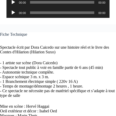
00:00
00:00
audio
Lecteur
00:00
00:00
audio
Fiche Technique
Spectacle écrit par Dora Caicedo sur une histoire réel et le livre des
Contes d'Hilarion (Hilarion Suxo)
- 1 artiste sur scène (Dora Caicedo)
- Spectacle tout public à voir en famille partir de 6 ans (45 min)
- Autonomie technique complète.
- Espace scénique 3 m. x 3 m.
- 1 Branchement électrique simple ( 220v 16 A)
- Temps de montage/démontage 2 heures , 1 heure.
- Ce spectacle ne nécessite pas de matériel spécifique et s’adapte à tout
type de salle
Mise en scène : Hervé Haggai
Oeil extérieur et décor : Isabel Oed
Masques : Marie Theis